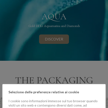
AQUA
Gold 18 Kt Aquamarina and Diamonds
DISCOVER
THE PACKAGING
DEMETER
Selezione delle preferenze relative ai cookie
I cookie sono informazioni immesse sul tuo browser quando
visiti un sito web e contengono diversi dati come, ad