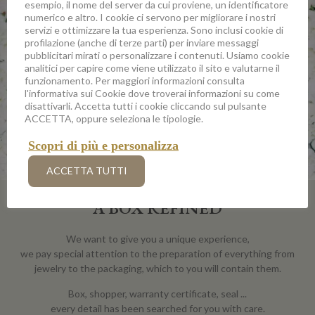
esempio, il nome del server da cui proviene, un identificatore
numerico e altro. I cookie ci servono per migliorare i nostri
servizi e ottimizzare la tua esperienza. Sono inclusi cookie di
profilazione (anche di terze parti) per inviare messaggi
pubblicitari mirati o personalizzare i contenuti. Usiamo cookie
analitici per capire come viene utilizzato il sito e valutarne il
funzionamento. Per maggiori informazioni consulta
l'informativa sui Cookie dove troverai informazioni su come
disattivarli. Accetta tutti i cookie cliccando sul pulsante
ACCETTA, oppure seleziona le tipologie.
Scopri di più e personalizza
ACCETTA TUTTI
A BOX REFINED
We want to give you a unique experience,
we pay special attention to the preparation of everything from
jewelry to the packaging, which to you will contain them.
Box, shopper, warranty certificate, seal ...
every detail has been searched for you with care.