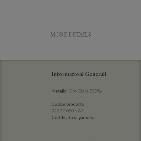
MORE DETAILS
Informazioni Generali
Metallo:
Oro Giallo 750‰
Codice prodotto:
022.S.F.050.Y.A3
Certificato di garanzia