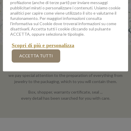
profilazione (anche di terze parti) per inviare messaggi
pubblicitari mirati o personalizzare i contenuti. Usiamo cookie
analitici per capire come viene utilizzato il sito e valutarne il
funzionamento. Per maggiori informazioni consulta
l'informativa sui Cookie dove troverai informazioni su come
disattivarli. Accetta tutti i cookie cliccando sul pulsante
ACCETTA, oppure seleziona le tipologie.
Scopri di più e personalizza
A BOX REFINED
ACCETTA TUTTI
We want to give you a unique experience,
we pay special attention to the preparation of everything from
jewelry to the packaging, which to you will contain them.
Box, shopper, warranty certificate, seal ...
every detail has been searched for you with care.