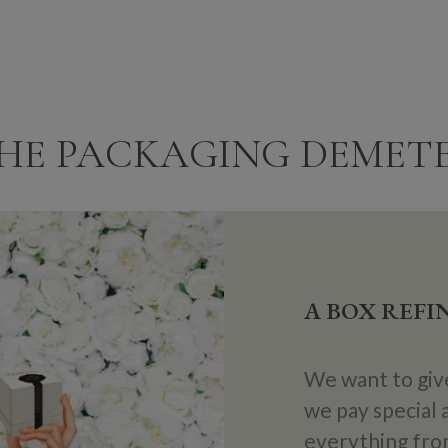
HE PACKAGING DEMET
A BOX REFI
We want to giv
we pay special 
everything from