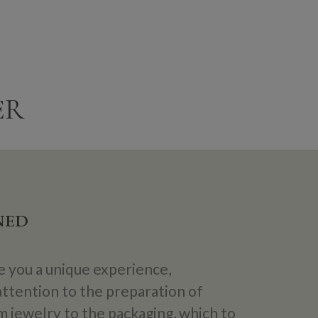
ER
NED
e you a unique experience,
attention to the preparation of
 jewelry to the packaging, which to