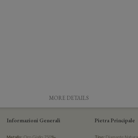
MORE DETAILS
Informazioni Generali
Pietra Principale
Metallo:
Oro Giallo 750‰
Tipo:
Diamante Natura