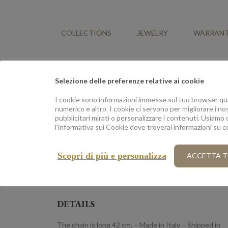
COLLECTIONS
JEWELRY
WARRAN
Selezione delle preferenze relative ai cookie
Home
/
Shop
/
Jewelry
/
NECKLACE
/ TRIXIE NECKL
I cookie sono informazioni immesse sul tuo browser quan
numerico e altro. I cookie ci servono per migliorare i nos
pubblicitari mirati o personalizzare i contenuti. Usiamo 
DESCRIPTION
l'informativa sui Cookie dove troverai informazioni su 
A necklace in gold 18 Kt with a pendant Trilogy
consisting of three bright Stones collection,
Scopri di più e personalizza
ACCETTA T
precious.- A model that can be accompanied by the
earrings of the same series.
DETAILS
The chain is long 42 cm. – Made in Italy – Shipped in