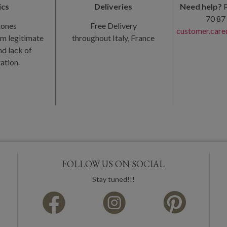
ics
Deliveries
Need help?
P
70 87 
tones
Free Delivery
customer.care
m legitimate
throughout Italy, France
nd lack of
ation.
FOLLOW US ON SOCIAL
Stay tuned!!!