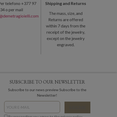
er telefono +377 97
Shipping and Returns
34 o per mail
The mass, size, and
@demetragioielli.com
Returns are offered
within 7 days from the
receipt of the jewelry,
except on the jewelry
engraved.
SUBSCRIBE TO OUR NEWSLETTER
Subscribe to our news preview Subscribe to the
Newsletter!
By proceeding you agree to the privacy policy