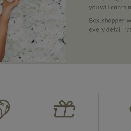
you will contai
Box, shopper, wa
every detail ha