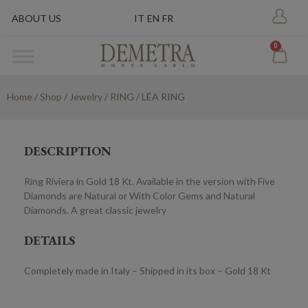
ABOUT US
IT
EN
FR
0
Home
/
Shop
/
Jewelry
/
RING
/ LÉA RING
DESCRIPTION
Ring Riviera in Gold 18 Kt. Available in the version with Five
Diamonds are Natural or With Color Gems and Natural
Diamonds. A great classic jewelry
DETAILS
Completely made in Italy – Shipped in its box – Gold 18 Kt