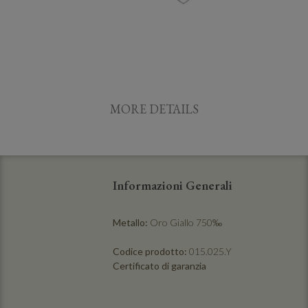
MORE DETAILS
Informazioni Generali
Metallo:
Oro Giallo 750‰
Codice prodotto:
015.025.Y
Certificato di garanzia