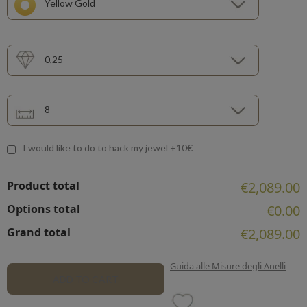
Yellow Gold
0,25
8
I would like to do to hack my jewel +10€
Product total
€2,089.00
Options total
€0.00
Grand total
€2,089.00
Guida alle Misure degli Anelli
ADD TO CART