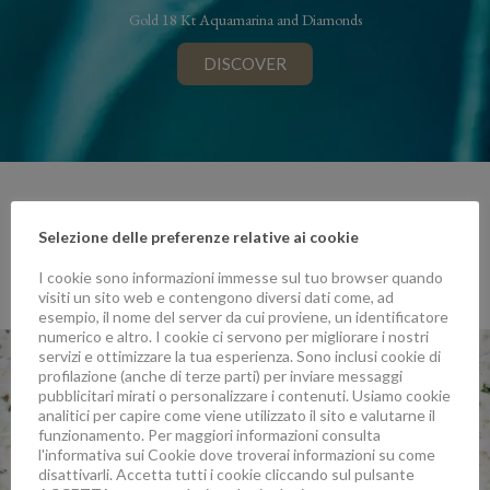
Gold 18 Kt Aquamarina and Diamonds
DISCOVER
THE PACKAGING
Selezione delle preferenze relative ai cookie
I cookie sono informazioni immesse sul tuo browser quando
DEMETER
visiti un sito web e contengono diversi dati come, ad
esempio, il nome del server da cui proviene, un identificatore
numerico e altro. I cookie ci servono per migliorare i nostri
servizi e ottimizzare la tua esperienza. Sono inclusi cookie di
profilazione (anche di terze parti) per inviare messaggi
pubblicitari mirati o personalizzare i contenuti. Usiamo cookie
analitici per capire come viene utilizzato il sito e valutarne il
funzionamento. Per maggiori informazioni consulta
l'informativa sui Cookie dove troverai informazioni su come
disattivarli. Accetta tutti i cookie cliccando sul pulsante