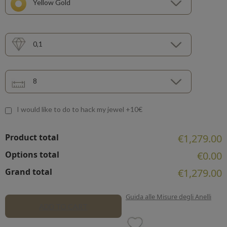
Yellow Gold
0,1
8
I would like to do to hack my jewel +10€
Product total
€1,279.00
Options total
€0.00
Grand total
€1,279.00
Guida alle Misure degli Anelli
ADD TO CART