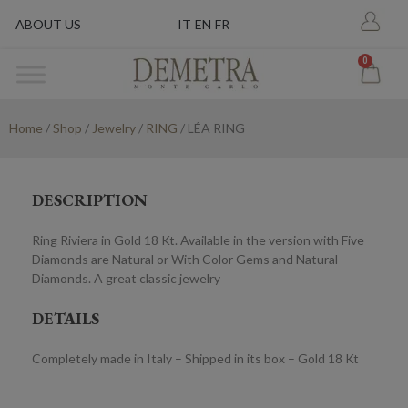
ABOUT US
IT
EN
FR
0
Home
/
Shop
/
Jewelry
/
RING
/ LÉA RING
DESCRIPTION
Ring Riviera in Gold 18 Kt. Available in the version with Five
Diamonds are Natural or With Color Gems and Natural
Diamonds. A great classic jewelry
DETAILS
Completely made in Italy – Shipped in its box – Gold 18 Kt