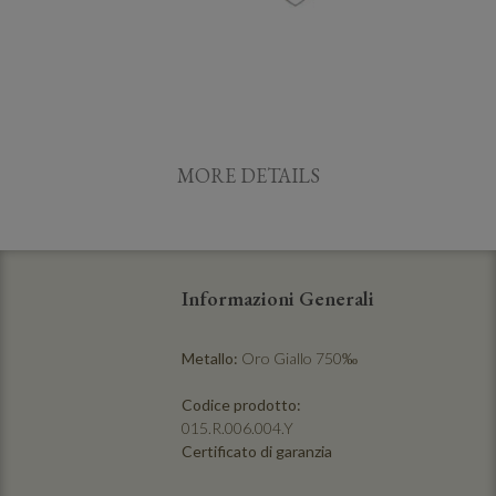
MORE DETAILS
Informazioni Generali
Metallo:
Oro Giallo 750‰
Codice prodotto:
015.R.006.004.Y
Certificato di garanzia