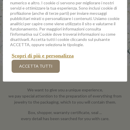
numerico e altro. I cookie ci servono per migliorare i nostri
servizi e ottimizzare la tua esperienza. Sono inclusi cookie di
profilazione (anche di terze parti) per inviare messaggi
pubblicitari mirati o personalizzare i contenuti. Usiamo cookie
analitici per capire come viene utilizzato il sito e valutarne il
funzionamento. Per maggiori informazioni consulta
l'informativa sui Cookie dove troverai informazioni su come
disattivarli. Accetta tutti i cookie cliccando sul pulsante
ACCETTA, oppure seleziona le tipologie.
Scopri di più e personalizza
ACCETTA TUTTI
A BOX REFINED
We want to give you a unique experience,
we pay special attention to the preparation of everything from
jewelry to the packaging, which to you will contain them.
Box, shopper, warranty certificate, seal ...
every detail has been searched for you with care.