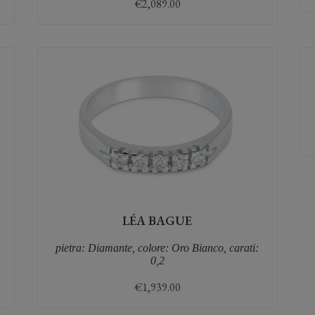
€
2,089.00
LÉA BAGUE
pietra: Diamante, colore: Oro Bianco, carati:
0,2
€
1,939.00