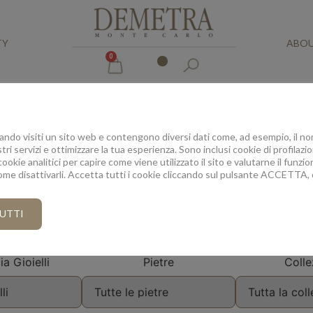
TY
ABOU
0
do visiti un sito web e contengono diversi dati come, ad esempio, il nom
BIJOUX DE DÉMÉTER
tri servizi e ottimizzare la tua esperienza. Sono inclusi cookie di profilaz
cookie analitici per capire come viene utilizzato il sito e valutarne il fun
come disattivarli. Accetta tutti i cookie cliccando sul pulsante ACCETTA, 
De l'Inspiration pour vos désirs
UTTI
Filtra la ricerca
a Gioielli
Pietre
Colle