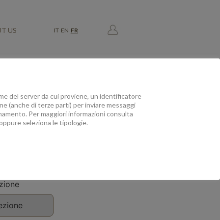
T US
IT
EN
FR
e del server da cui proviene, un identificatore
ione (anche di terze parti) per inviare messaggi
zionamento. Per maggiori informazioni consulta
oppure seleziona le tipologie.
zione