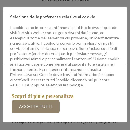
Selezione delle preferenze relative ai cookie
I cookie sono informazioni immesse sul tuo browser quando
visiti un sito web e contengono diversi dati come, ad
esempio, il nome del server da cui proviene, un identificatore
numerico e altro. I cookie ci servono per migliorare i nostri
servizi e ottimizzare la tua esperienza. Sono inclusi cookie di
Need help?
Per telefono +377 97 70 87 34 o per mail
profilazione (anche di terze parti) per inviare messaggi
customer.care@demetragioielli.com
pubblicitari mirati o personalizzare i contenuti. Usiamo cookie
analitici per capire come viene utilizzato il sito e valutarne il
funzionamento. Per maggiori informazioni consulta
l'informativa sui Cookie dove troverai informazioni su come
disattivarli. Accetta tutti i cookie cliccando sul pulsante
ACCETTA, oppure seleziona le tipologie.
Scopri di più e personalizza
Shipping and Returns
ACCETTA TUTTI
The mass, size, and Returns are offered within 7 days from the
receipt of the jewelry, except on the jewelry engraved.