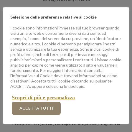
Selezione delle preferenze relative ai cookie
I cookie sono informazioni immesse sul tuo browser quando
visiti un sito web e contengono diversi dati come, ad
esempio, il nome del server da cui proviene, un identificatore
numerico e altro. I cookie ci servono per migliorare i nostri
servizi e ottimizzare la tua esperienza. Sono inclusi cookie di
Need help?
Per telefono +377 97 70 87 34 o per mail
profilazione (anche di terze parti) per inviare messaggi
customer.care@demetragioielli.com
pubblicitari mirati o personalizzare i contenuti. Usiamo cookie
analitici per capire come viene utilizzato il sito e valutarne il
funzionamento. Per maggiori informazioni consulta
l'informativa sui Cookie dove troverai informazioni su come
disattivarli. Accetta tutti i cookie cliccando sul pulsante
ACCETTA, oppure seleziona le tipologie.
Scopri di più e personalizza
Shipping and Returns
ACCETTA TUTTI
The mass, size, and Returns are offered within 7 days from the
receipt of the jewelry, except on the jewelry engraved.