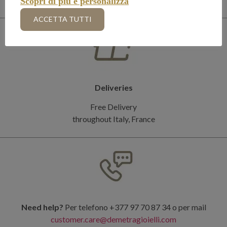
Scopri di più e personalizza
ACCETTA TUTTI
Deliveries
Free Delivery
throughout Italy, France
Need help?
Per telefono +377 97 70 87 34 o per mail
customer.care@demetragioielli.com