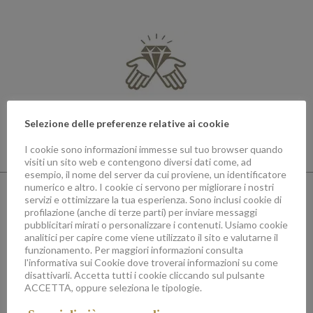
Made in Italy
Selezione delle preferenze relative ai cookie
Shaped by the passion and creativity of skilled Italian artisans.
I cookie sono informazioni immesse sul tuo browser quando
visiti un sito web e contengono diversi dati come, ad
esempio, il nome del server da cui proviene, un identificatore
numerico e altro. I cookie ci servono per migliorare i nostri
servizi e ottimizzare la tua esperienza. Sono inclusi cookie di
profilazione (anche di terze parti) per inviare messaggi
pubblicitari mirati o personalizzare i contenuti. Usiamo cookie
analitici per capire come viene utilizzato il sito e valutarne il
funzionamento. Per maggiori informazioni consulta
l'informativa sui Cookie dove troverai informazioni su come
Ethics
disattivarli. Accetta tutti i cookie cliccando sul pulsante
ACCETTA, oppure seleziona le tipologie.
Our stones
they come from legitimate sources, and lack of exploitation.