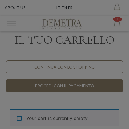
ABOUT US
IT
EN
FR
0
IL TUO CARRELLO
CONTINUA CON LO SHOPPING
PROCEDI CON IL PAGAMENTO
Your cart is currently empty.