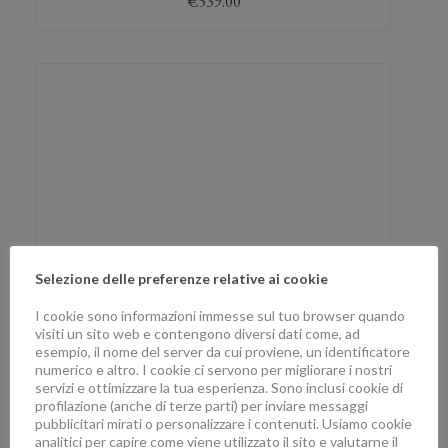
€
539.00
Selezione delle preferenze relative ai cookie
QUADRA BRACCIALE
I cookie sono informazioni immesse sul tuo browser quando
visiti un sito web e contengono diversi dati come, ad
pietra: Diamante, colore: Oro Rosa
esempio, il nome del server da cui proviene, un identificatore
numerico e altro. I cookie ci servono per migliorare i nostri
€
956.00
servizi e ottimizzare la tua esperienza. Sono inclusi cookie di
profilazione (anche di terze parti) per inviare messaggi
pubblicitari mirati o personalizzare i contenuti. Usiamo cookie
analitici per capire come viene utilizzato il sito e valutarne il