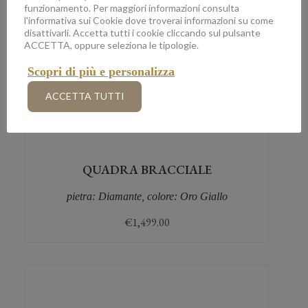
funzionamento. Per maggiori informazioni consulta
l'informativa sui Cookie dove troverai informazioni su come
disattivarli. Accetta tutti i cookie cliccando sul pulsante
ACCETTA, oppure seleziona le tipologie.
Scopri di più e personalizza
ACCETTA TUTTI
QUADRA BRACCIALE
pietra: Diamante, colore: Oro Giallo
€
1,499.00