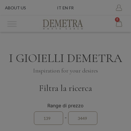
ABOUT US
IT
EN
FR
0
I GIOIELLI DEMETRA
Inspiration for your desires
Filtra la ricerca
Range di prezzo
-