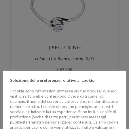
JISELLE RING
colore: Oro Bianco, carati: 0,05
€
829.00
Selezione delle preferenze relative ai cookie
I cookie sono informazioni immesse sul tuo browser quando
JISELLE RING
visiti un sito web e contengono diversi dati come, ad
esempio, il nome del server da cui proviene, un identificatore
numerico e altro. I cookie ci servono per migliorare i nostri
colore: Oro Giallo, carati: 0,05
servizi e ottimizzare la tua esperienza. Sono inclusi cookie di
profilazione (anche di terze parti) per inviare messaggi
€
829.00
pubblicitari mirati o personalizzare i contenuti. Usiamo cookie
analitici per capire come viene utilizzato il sito e valutarne il