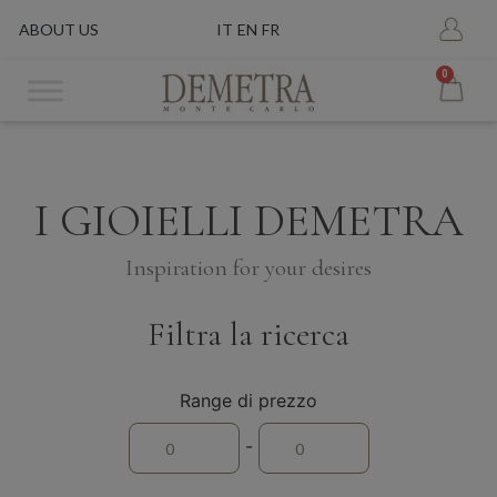
ABOUT US
IT
EN
FR
0
I GIOIELLI DEMETRA
Inspiration for your desires
Filtra la ricerca
Range di prezzo
-