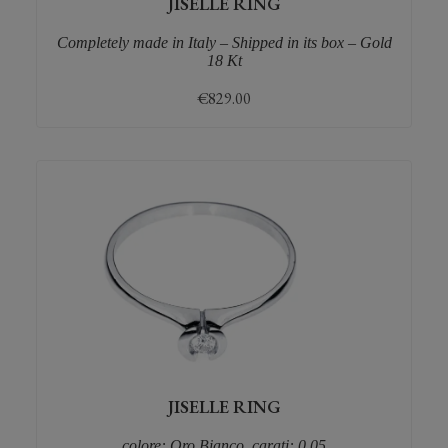
JISELLE RING
Completely made in Italy – Shipped in its box – Gold
18 Kt
€
829.00
JISELLE RING
colore: Oro Bianco, carati: 0,05